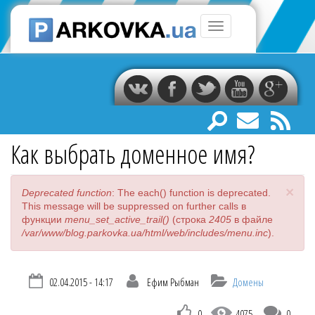
Перейти
к
Toggle
основному
navigation
содержанию
Вконтакте
Facebook
Twitter
Youtu
Вы
Главная
здесь
Как выбрать доменное имя?
×
Сообщение
Deprecated function
: The each() function is deprecated.
об
This message will be suppressed on further calls в
ошибке
функции
menu_set_active_trail()
(строка
2405
в файле
/var/www/blog.parkovka.ua/html/web/includes/menu.inc
).
02.04.2015 - 14:17
Ефим Рыбман
Домены
0
4075
0