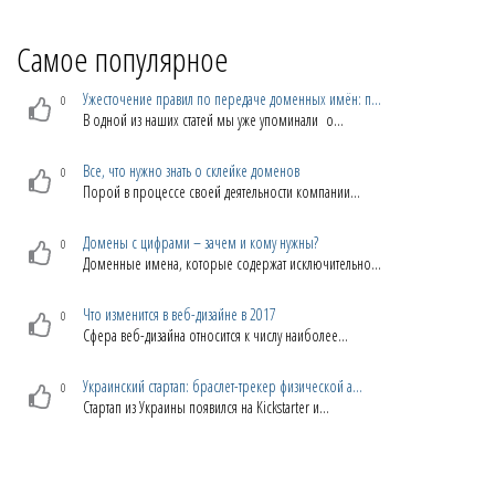
Самое популярное
Ужесточение правил по передаче доменных имён: п...
0
В одной из наших статей мы уже упоминали о...
Все, что нужно знать о склейке доменов
0
Порой в процессе своей деятельности компании...
Домены с цифрами – зачем и кому нужны?
0
Доменные имена, которые содержат исключительно...
Что изменится в веб-дизайне в 2017
0
Сфера веб-дизайна относится к числу наиболее...
Украинский стартап: браслет-трекер физической а...
0
Стартап из Украины появился на Kickstarter и...