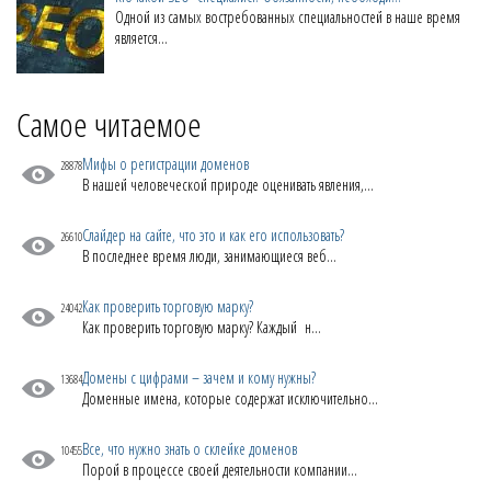
Одной из самых востребованных специальностей в наше время
является...
Самое читаемое
Мифы о регистрации доменов
28878
В нашей человеческой природе оценивать явления,...
Слайдер на сайте, что это и как его использовать?
26610
В последнее время люди, занимающиеся веб...
Как проверить торговую марку?
24042
Как проверить торговую марку? Каждый н...
Домены с цифрами – зачем и кому нужны?
13684
Доменные имена, которые содержат исключительно...
Все, что нужно знать о склейке доменов
10455
Порой в процессе своей деятельности компании...