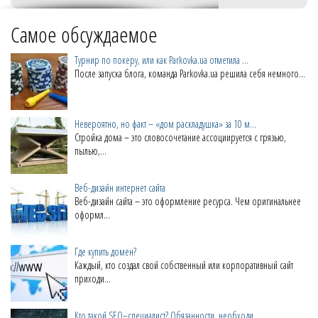
Самое обсуждаемое
Турнир по покеру, или как Parkovka.ua отметила ...
После запуска блога, команда Parkovka.ua решила себя немного...
Невероятно, но факт – «дом раскладушка» за 10 м...
Стройка дома – это словосочетание ассоциируется с грязью,
пылью,...
Веб-дизайн интернет сайта
Веб-дизайн сайта – это оформление ресурса. Чем оригинальнее
оформл...
Где купить домен?
Каждый, кто создал свой собственный или корпоративный сайт
приходи...
Кто такой SEO–специалист? Обязанности, необходи...